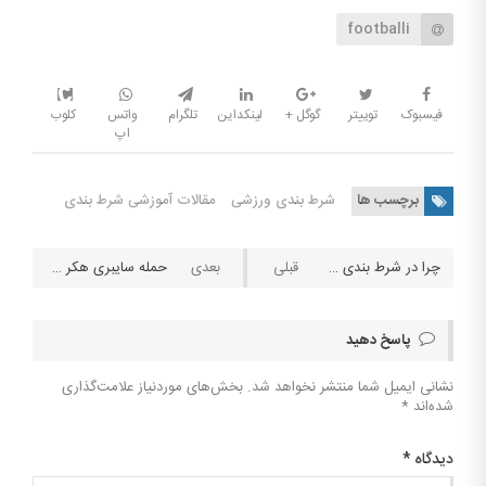
footballi
فیسبوک
توییتر
گوگل +
لینکداین
تلگرام
واتس
کلوب
اپ
برچسب ها
شرط بندی ورزشی
مقالات آموزشی شرط بندی
چرا در شرط بندی حرفه ای باید روی یک ورزش تمرکز کرد؟
حمله سایبری هکر های چینی به سایت های شرط بندی و کازینوها
پاسخ دهید
نشانی ایمیل شما منتشر نخواهد شد.
بخش‌های موردنیاز علامت‌گذاری
شده‌اند
*
دیدگاه
*