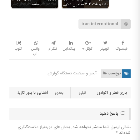
به دریافت ۳.۲ میلیون دلار…
مقعد
iran international
فیسبوک
توییتر
گوگل +
لینکداین
تلگرام
واتس
کلوب
اپ
برچسب ها
آبجو و سلامت دستگاه گوارش
بازی قطر و اکوادور در جام جهانی ۲۰۲۲ و ضرایب شرط بندی
آشنایی با پاور کازینو (Power Casino)
پاسخ دهید
نشانی ایمیل شما منتشر نخواهد شد.
بخش‌های موردنیاز علامت‌گذاری
شده‌اند
*