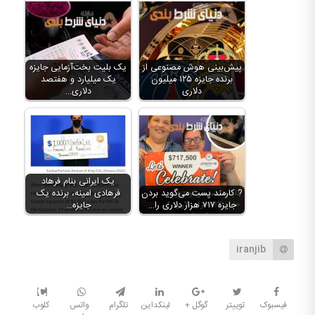
پیش‌بینی هوش مصنوعی از
یک بلیت بخت‌­آزمایی جایزه
برنده جایزه ۱۲۵ میلیون
یک میلیارد و هفتصد
دلاری
دلاری…
یک ایرانی بنام فرهاد
? کارمند پست می‌گوید بردن
فرهادی‌ امینه، برنده یک
جایزه ۷۱۷ هزار دلاری را…
جایزه…
iranjib
فیسبوک
توییتر
گوگل +
لینکداین
تلگرام
واتس
کلوب