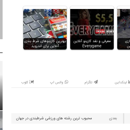
زی
معرفی و نقد کازینو آنلاین
بهترین کازینوهای شرط بندی
ین
Everygame
آنلاین برای اندروید
لینکداین
تلگرام
واتس اپ
کلوب
محبوب ترین رشته های ورزشی شرطبندی در جهان