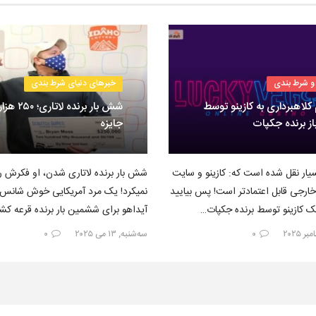
و شرط بندی
خبرهای دنیای شرط بندی
 کلاهبرداری به کازینو توسط
شش بار برنده لاتا
از برنده جکپات
جایزه
یار نقل شده است که: کازینو و سایت
شش بار برنده لاتاری شدن، او فکرش ر
ارجی قابل اعتمادتر است! پس بیایید
نمیکرد! یک مرد آمریکایی خوش شانس ا
یک کازینو توسط برنده جکپات…
آیداهو برای ششمین بار برنده قرعه ک
۰
سه‌شنبه, ۱۳ می ۲۰۲۵
۰