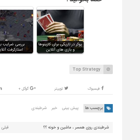
پوکر در تاریکی برای کازینوها
بررسی ضرایب با
و بازی های آنلاین
استارکرفت آنلا
Top Strategy
فیسبوک
توییتر
گوگل +
برچسب ها
پیش بینی
خبر
شرطبندی
شرطبندی روی همسر ، ماشین و خونه ؟؟