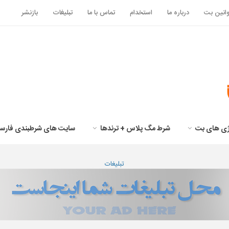
انین بت
درباره ما
استخدام
تماس با ما
تبلیغات
بازنشر
تژی های بت
شرط مگ پلاس + ترندها
سایت های شرطبندی فارس
تبلیغات