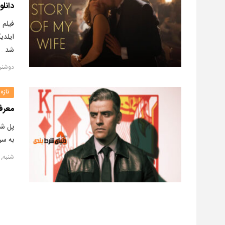
دانلو
ایلدی
شد….
دوشنبه, ۱۳ ژوئ
تازه
معرفی فیلم “ Counter
پل شر
به سر
شنبه, ۲۵ سپتامبر ۲۰۲۱