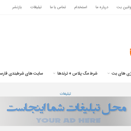
انین بت
درباره ما
استخدام
تماس با ما
تبلیغات
بازنشر
تژی های بت
شرط مگ پلاس + ترندها
سایت های شرطبندی فارس
تبلیغات