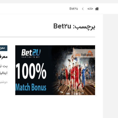
خانه
Bet۲u
برچسب:
Bet۲u
معر
معرفی
ایتال
دوشنبه, ۳۱ می