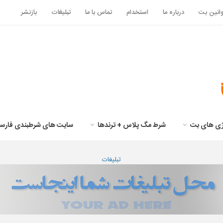
انین بت
درباره ما
استخدام
تماس با ما
تبلیغات
بازنشر
تژی های بت
شرط مگ پلاس + ترندها
سایت های شرطبندی فارس
تبلیغات