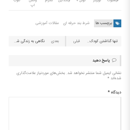
فیسبوک
توییتر
گوگل +
لینکداین
تلگرام
واتس
کلوب
اپ
برچسب ها
شرط بند حرفه ای
مقالات آموزشی
تنها گذاشتن کودک در ماشین برای شرطبندی توسط یک مادر معتاد به شرطبندی
نگاهی به زندگی شخصی و حرفه ای خانم دنیس کواتس مالک وبسایت Bet۳۶۵
پاسخ دهید
نشانی ایمیل شما منتشر نخواهد شد.
بخش‌های موردنیاز علامت‌گذاری
شده‌اند
*
دیدگاه
*