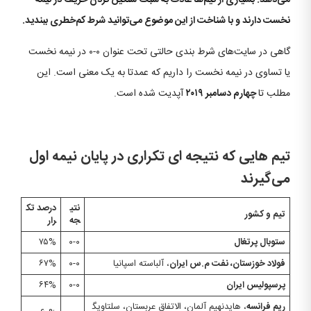
می‌دهد. بسیاری از تیم‌ها عادت به سبک سنگین کردن حریف در نیمه
نخست دارند و با شناخت از این موضوع می‌توانید شرط کم‌خطری ببندید.
گاهی در سایت‌های شرط بندی حالتی تحت عنوان ۰-۰ در نیمه نخست
یا تساوی در نیمه نخست را داریم که عمدتا به یک معنی است. این
مطلب تا
چهارم دسامبر ۲۰۱۹
آپدیت شده است.
تیم هایی که نتیجه ای تکراری در پایان نیمه اول
می‌گیرند
نتی
درصد تک
تیم و کشور
جه
رار
ستوبال پرتغال
۰-۰
۷۵%
فولاد خوزستان، نفت م.س ایران
، آلباسته اسپانیا
۰-۰
۶۷%
پرسپولیس ایران
۰-۰
۶۴%
ریم فرانسه
، هایدنهیم آلمان، الاتفاق عربستان، سلتاویگ