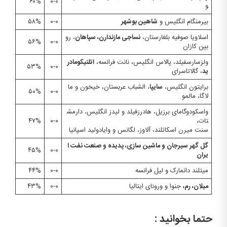
۶۰%
۰-۰
و
بیرمنگام انگلیس و
شاهین بوشهر
۰-۰
۵۸%
اسلاویا صوفیه بلغارستان،
نساجی مازندارن، سپاهان
، رو
۵۶%
۰-۰
بین کازان
ولزسارسفیلد، پالاس انگلیس، نانت فرانسه،
اتلتیکومادر
۵۳%
۰-۰
ید
، گالاتاسرای
برایتون انگلیس،
سایپا
، الشباب عربستان، خیخون و ما
۵۰%
۰-۰
لاگا، مالمو
واسکودوگامای برزیل، هادرزفیلد و لیدز انگلیس، دارمش
تات،
۰-۰
۴۷%
سنت میرن اسکاتلند، آلاوز، لگانس و وایادولید اسپانیا
گل گهر سیرجان و ماشین سازی، پدیده و صنعت نفت ا
۴۵%
۰-۰
یران
میتلند دانمارک و لیل فرانسه
۰-۰
۴۴%
میلان، رم،
جنوا و ورونای ایتالیا
۰-۰
۴۳%
حتما بخوانید :