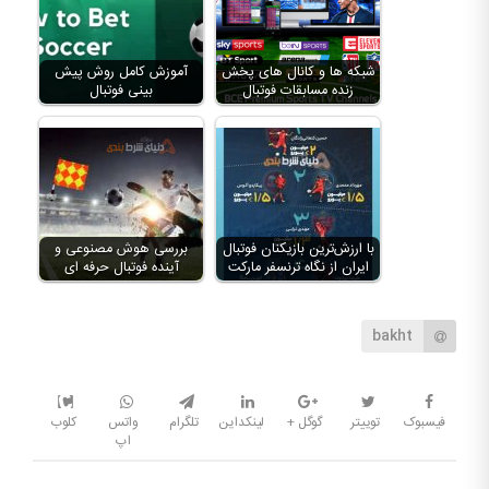
شبکه ها و کانال های پخش
آموزش کامل روش پیش
زنده مسابقات فوتبال
بینی فوتبال
با ارزش‌ترین بازیکنان فوتبال
بررسی هوش مصنوعی و
ایران از نگاه ترنسفر مارکت
آینده فوتبال حرفه ای
bakht
فیسبوک
توییتر
گوگل +
لینکداین
تلگرام
واتس
کلوب
اپ