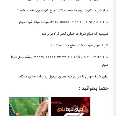
حالا ضریب شرط دوم ما هست ۲.۲۵ مبلغ شرطمون چقد میشه ؟
۱۰ + ۸.۷ / ۲.۲۵ -۱ = ۱۴.۹۶ ====> ۱۴۹۶۰ میشه مبلغ شرط دوم
میبینید که مبلغ شرط ما خیلی کمتر از ۲ برابر شد
شرط سوم ضریب ۱.۹۵ مبلغ چقد میشه ؟
۱۰ + ۱۴.۹۶ + ۸.۷ / ۱.۹۵ -۱ = ۳۴.۴۳ ====> ۳۴۴۳۰ میشه مبلغ شرط
سوم
برای شرط چهارم تا هزارم هم همین فرمول رو پیاده سازی میکنید
حتما بخوانید :