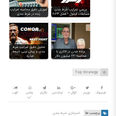
بررسی ضرایب شرط بندی
آموزش دقیق محاسبه ضرایب
مسابقات فرمول ۱ فصل ۲۰۲۴
زنده در شرط بندی
تحلیل دقیق ضرایب شرط
برنده شدن در لاتاری با
بندی و پیش بینی نتیجه
محاسبه؛ ۲۶ میلیون دلار
مبارزه…
Top Strategy
فیسبوک
توییتر
گوگل +
لینکداین
تلگرام
واتس
کلوب
اپ
برچسب ها
استراتژی شرط بندی