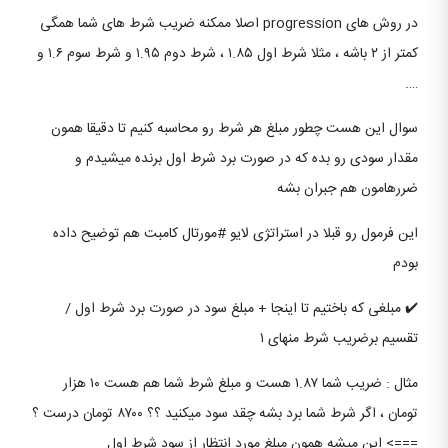
در روش های progression اصلا ممکنه ضریب شرط های شما همگی
کمتر از ۲ باشه ، مثلا شرط اول ۱.۸۵ ، شرط دوم ۱.۹۵ و شرط سوم ۱.۶ و
….
سوال این هست چطور مبلغ هر شرط رو محاسبه کنیم تا دقیقا همون
مقدار سودی رو بده که در صورت برد شرط اول برنده میشیدم و
ضررهامون هم جبران بشه
این فرمول رو قبلا در استراتژی لایو #مورتال کامبت هم توضیح داده
بودم
✔️ مبلغی که باختیم تا اینجا + مبلغ سود در صورت برد شرط اول /
تقسیم برضریب شرط منهای ۱
مثال : ضریب شما ۱.۸۷ هست و مبلغ شرط شما هم هست ۱۰ هزار
تومان ، اگر شرط شما برد بشه چقد سود میکنید ؟؟ ۸۷۰۰ تومان درست ؟
===> این میشه همون مبلغ مورد انتظار از سود شرط اول