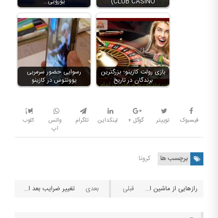
CLUB CASINO)
یورویی…
بازی رولت کازینو؛ بزرگترین
رسوایی حضور سرمربی
برندگان در تاریخ
یوونتوس در کازینو
فیسبوک
توییتر
گوگل +
لینکداین
تلگرام
واتس
کلوب
اپ
برچسب ها
کرونا
رازهایی از ماشین اسلات که کازینو ها نمی خواهند بدانید
تغییر ضرایب بعد از شرط بندی؛ و نحوه استفاده سودمندانه از آنها