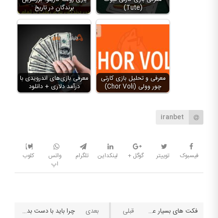
(Tute)
برندگان در تاریخ
معرفی و تحلیل بازی کارتی
معرفی بازی‌های اندرویدی با
چور وولی (Chor Voli)
درآمد دلاری + دانلود
iranbet
فیسبوک
توییتر
گوگل +
لینکداین
تلگرام
واتس
کلوب
اپ
فکت های بسیار عجیب در مورد شرط بندی
چرا باید با دست بد نیز در تورنمنت های مختلف بازی کنیم؟