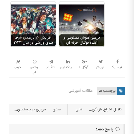
بررسی هوش مصنوعی و
افزایش ۳۰ درصدی شرط
آینده فوتبال حرفه ای
بندی ورزشی در سال ۲۰۲۳
فیسبوک
توییتر
گوگل +
لینکداین
تلگرام
واتس
کلوب
اپ
برچسب ها
مقالات آموزشی
دلایل اخراج بازیکن از کازینو آنلاین
مروری بر بیستمین جشن حافظ
پاسخ دهید