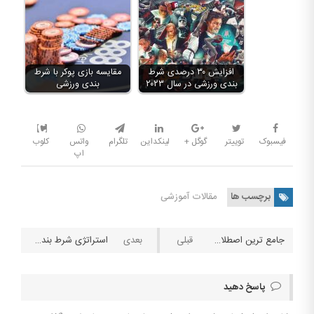
افزایش ۳۰ درصدی شرط
مقایسه بازی پوکر با شرط
بندی ورزشی در سال ۲۰۲۳
بندی ورزشی
فیسبوک
توییتر
گوگل +
لینکداین
تلگرام
واتس
کلوب
اپ
برچسب ها
مقالات آموزشی
جامع ترین اصطلاحات و مجموعه ی کامل لغت های بازی پوکر به فارسی
استراتژی شرط بندی زنده فوتبال از صفر تا صد
پاسخ دهید