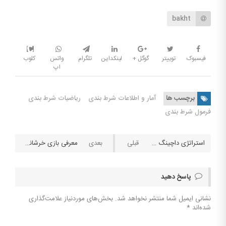
bakht
فیسبوک
توییتر
گوگل +
لینکداین
تلگرام
واتس
کلوب
اپ
برچسب ها
آمار و اطلاعات شرط بندی
ریاضیات شرط بندی
فرمول شرط بندی
استراتژی داچینگ (Dutching) در شرط بندی ; شرط بندی روی همه چیز
معرفی بازی خرشانس (Couriers Weeper)
پاسخ دهید
نشانی ایمیل شما منتشر نخواهد شد.
بخش‌های موردنیاز علامت‌گذاری
شده‌اند
*