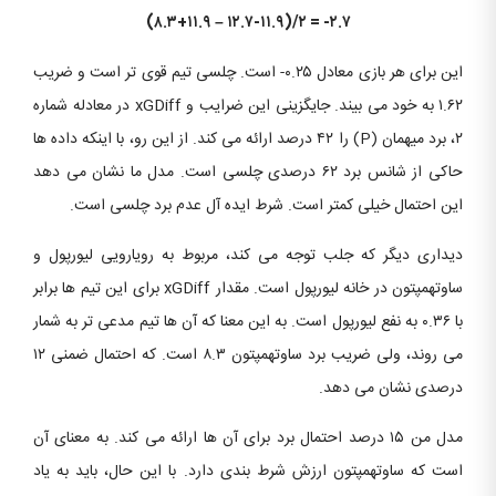
(۸.۳+۱۱.۹ – ۱۲.۷-۱۱.۹)/۲ = -۲.۷
این برای هر بازی معادل ۰.۲۵- است. چلسی تیم قوی تر است و ضریب
۱.۶۲ به خود می بیند. جایگزینی این ضرایب و xGDiff در معادله شماره
۲، برد میهمان (P) را ۴۲ درصد ارائه می کند. از این رو، با اینکه داده ها
حاکی از شانس برد ۶۲ درصدی چلسی است. مدل ما نشان می دهد
این احتمال خیلی کمتر است. شرط ایده آل عدم برد چلسی است.
دیداری دیگر که جلب توجه می کند، مربوط به رویارویی لیورپول و
ساوتهمپتون در خانه لیورپول است. مقدار xGDiff برای این تیم ها برابر
با ۰.۳۶ به نفع لیورپول است. به این معنا که آن ها تیم مدعی تر به شمار
می روند، ولی ضریب برد ساوتهمپتون ۸.۳ است. که احتمال ضمنی ۱۲
درصدی نشان می دهد.
مدل من ۱۵ درصد احتمال برد برای آن ها ارائه می کند. به معنای آن
است که ساوتهمپتون ارزش شرط بندی دارد. با این حال، باید به یاد