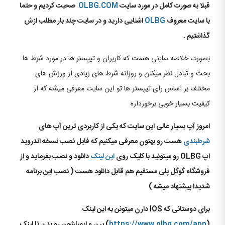
قبلا به صورت کامل در مورد سایت
OLBG.COM
صحبت کردیم و حتما
با سایت معروف
OLBG
اشنایی دارید و در سایت چند بار مطلب ازش
گذاشتیم .
بصورت خلاصه سایتی هست که کاربران و تیپستر ها در مورد شرط ها
بحث و تبادل نظر میکنن و روزانه شرط های زیادی از ورزش های
مختلف بر اساس رای تیپستر ها تو این سایت معرفی میشه که از
کیفیت بسیار خوبی برخورداره
امروز آپ بسیار عالی این سایت که یکی از کاربردی ترین آپ های
شرطبندی
هست رو بهتون معرفی میکنیم که فایل نصب نسخه اندروید
اپ OLBG رو میتونید با کلیک روی
این لینک
دانلود و نصب بفرماید و از
فروشگاه گوگل پلی مستقیم هم قابل دانلود هست ( نصب این برنامه
شدیدا پیشنهاد میشه )
برای دوستانی که IOS دارن میتونن به این لینک
(
https://www.olbg.com/app
) برن و ایمیلشون رو بدن تا لینک