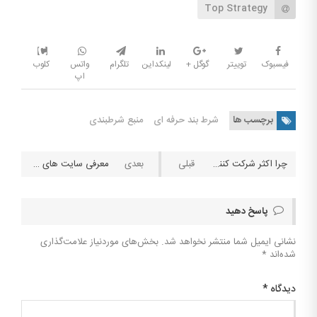
Top Strategy
فیسبوک
توییتر
گوگل +
لینکداین
تلگرام
واتس
کلوب
اپ
برچسب ها
شرط بند حرفه ای
منبع شرطبندی
چرا اکثر شرکت کنندگان در وب‌سایت‌های شرط بندی ۱۰ هزار تومان حساب خود را شارژ می‌کنند؟
معرفی سایت های شرط بندی خارجی؛ اسپورتس‌ بتینگ ( sportsbetting )
پاسخ دهید
نشانی ایمیل شما منتشر نخواهد شد.
بخش‌های موردنیاز علامت‌گذاری
شده‌اند
*
دیدگاه
*