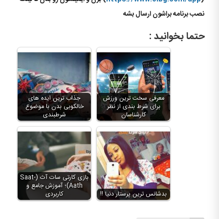
نصب برنامه براشون ارسال بشه
حتما بخوانید :
معرفی سخت ترین ورزش
جذاب ترین ایده های
برای شرط بندی از نظر
خالکوبی بدن با موضوع
کارشناسان
شرطبندی
بازی کارتی سات آث (Saat-
Aath)؛ آموزش جامع و
بدشانس ترین پرستار دنیا !!
کاربردی