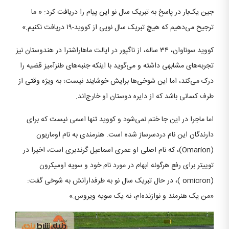
جین یک‌بار در پاسخ به تبریک سال نو این پیام را دریافت کرد: « ما
ترجیح می‌دهیم که هیچ تبریک سال نویی از کووید-۱۹ دریافت نکنیم.»
کووید سوناوان، ۳۴ ساله، از ناگپور در ایالت ماهاراشترا در هندوستان نیز
تجربه‌های مشابهی داشته و می‌گوید با اینکه جنبه‌های طنزآمیز قضیه را
درک می‌کند، اما این شوخی‌ها برایش خوشایند نیست؛ به ویژه وقتی از
طرف کسانی باشد که از دایره دوستان او خارج‌اند.
اما ماجرا در این جا ختم نمی‌شود و کووید تنها اسمی نیست که برای
دارندگان این نام دردسرساز شده است. هنرمندی به نام اوماریون
(Omarion)، که نام اصلی او عمری اسماعیل گرندبری است، اخیرا در
توییتر برای رفع هرگونه ابهام در مورد نام خود و سویه اومیکرون
(omicron )، در حال تبریک سال نو به طرفدارانش به شوخی گفت:
«من یک هنرمند و نوازنده‌ام، نه یک سویه ویروس.»