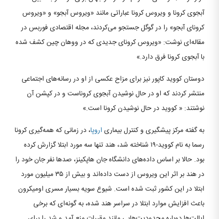
آبجوی کرونا و ویروس کرونا عباراتی مانند «ویروس آبجو» و «ویروس
کرونای آبجو» را در گوگل جستجو می‌کردند، مجله اقتصادی فوربس در
مقاله‌ای نوشت: «ویروس کرونای جدیدی که در ووهان چین کشف شده
با آبجوی کرونا فرق دارد.»
دوستان کووید کاپور نیز برای مزاح عکسی از او در رسانه‌های اجتماعی
منتشر کردند که او در حال نوشیدن آبجوی کروناست و در کپشن آن
نوشتند: « کووید در حال نوشیدن کرونا است.»
به گفته مرکز پیشگیری و کنترل بیماری
اروپا
، در زمانی که همه‌گیری کرونا
رسما به نام کووید-۱۹ شناخته شد، هند تنها سه مورد ابتلا گزارش کرده
بود. حالا بر اساس داده‌های دانشگاه جان هاپکینز، صدها نفر جان خود را
در هند بر اثر این ویروس از دست داده‌اند و بیش از ۳۵ میلیون مورد
ابتلا در این کشور ثبت شده است. شیوع سویه بسیار مسری اومیکرون
باعث افزایش موارد ابتلا در سراسر هند شده، به گونه‌ای که برخی
ایالت‌ها دوباره محدودیت‌هایی مانند مقررات منع آمد و شد را برای