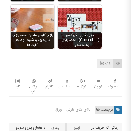
بازی کارتی کیوکامبر
بازی کارتی مانی؛ نحوه بازی،
(Cucumber)؛ نحوه بازی،
تاریخچه و شیوه توضیع
برنده شدن…
کارت‌ها
bakht
فیسبوک
توییتر
گوگل +
لینکداین
تلگرام
واتس
کلوب
اپ
برچسب ها
بازی های کارتی
ورق
زمانی که حریف در پوکر کارت های سوراخ را دو بار بررسی میکند، چه پیغامی به همراه دارد؟
راهنمای بازی سودوکو آنلاین