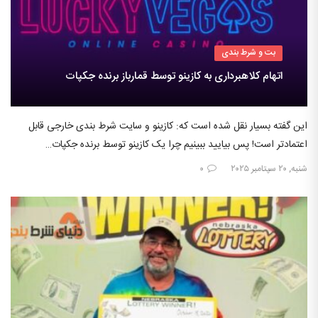
بت و شرط بندی
اتهام کلاهبرداری به کازینو توسط قمارباز برنده جکپات
این گفته بسیار نقل شده است که: کازینو و سایت شرط بندی خارجی قابل
اعتمادتر است! پس بیایید ببینیم چرا یک کازینو توسط برنده جکپات…
شنبه, ۲۰ سپتامبر ۲۰۲۵
۰