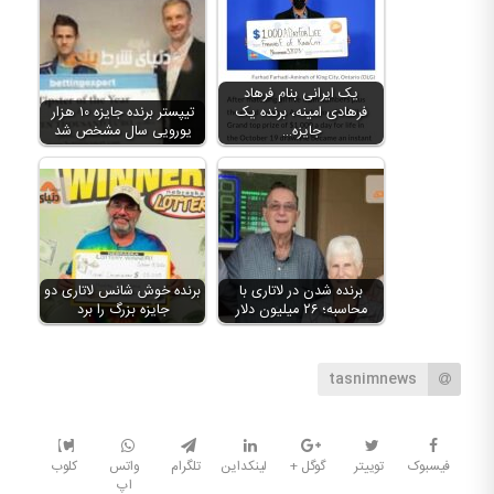
یک ایرانی بنام فرهاد
فرهادی‌ امینه، برنده یک
تیپستر برنده جایزه ۱۰ هزار
جایزه…
یورویی سال مشخص شد
برنده شدن در لاتاری با
برنده خوش شانس لاتاری دو
محاسبه؛ ۲۶ میلیون دلار
جایزه بزرگ را برد
tasnimnews
فیسبوک
توییتر
گوگل +
لینکداین
تلگرام
واتس
کلوب
اپ