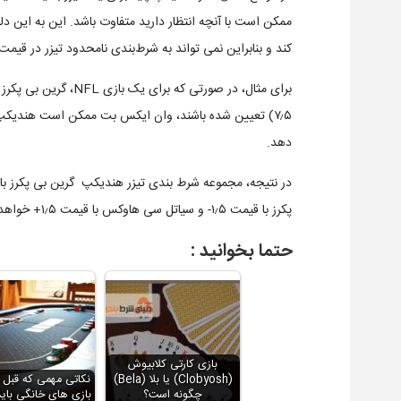
ممکن است با آنچه انتظار دارید متفاوت باشد. این به این 
کند و بنابراین نمی‌ تواند به شرط‌بندی نامحدود تیزر در قیم
دهد.
پکرز با قیمت ۱٫۵- و سیاتل سی هاوکس با قیمت ۱٫۵+ خواهد بود که معمولاً انتظار دارید.
حتما بخوانید :
بازی کارتی کلابیوش
(Clobyosh) یا بلا (Bela)
نکاتی مهمی که قبل ا
چگونه است؟
بازی های خانگی باید