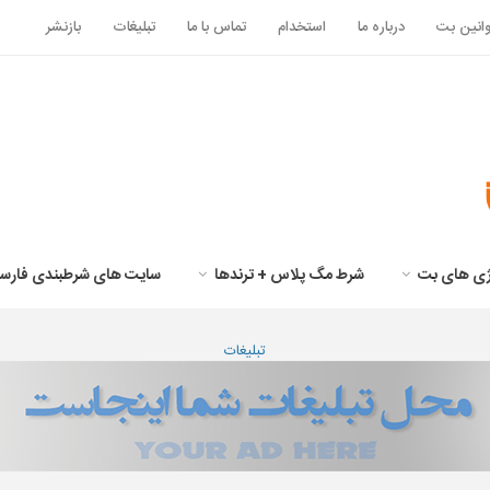
انین بت
درباره ما
استخدام
تماس با ما
تبلیغات
بازنشر
تژی های بت
شرط مگ پلاس + ترندها
سایت های شرطبندی فارس
تبلیغات