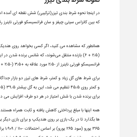
که بین کانزاس سیتی چیفز و سان فرانسیسکو فورتی ناینرز رق
(۲٫۵ + ۶) بازنده منتقل می‌شوند، که شانس برنده شدن
فرانسیسکو فورتی ناینرز از -۲٫۵ مورد علاقه به +۳٫۵ (-۲٫۵ + ۶) بازنده خواهد رفت.
برای شرط‌ های گل زیاد و کمتر، شرط‌ های تیزر دو بازار جداگا
برای برنده شدن با شش امتیاز در هر دو طرف افزایش می د
ها بگذارد تا در یک بازی بر روی هندیکپ و برای بازی دیگر بر
۳۶۵ یو