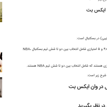
ن ایکس بت
یبی) در بسکتبال است:
شرط بندی تیزر عمومی بسکتبال: شرط بندی تیزر ۴، ۴٫۵ و ۵ امتیازی شامل انتخاب بین دو تا شش تیم بسکتبال NBA،
 شرح زیر است:
ل در وان ایکس بت
در نظر بگیرید