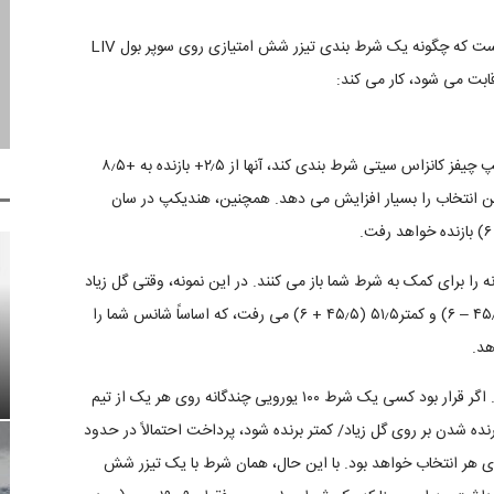
در اینجا نحوه شرط بندی تیزر(ترکیبی) شش نقطه ای آمده است که چگونه یک شرط بندی تیزر شش امتیازی روی سوپر بول LIV
ابت می شود، کار می کند:
همانطور که مشاهده می کنید، اگر کسی بخواهد روی هندیکپ چیفز کانزاس سیتی شرط بندی کند، آنها از ۲٫۵+ بازنده به +۸٫۵
 در این انتخاب را بسیار افزایش می دهد. همچنین، هندیکپ در سان
نه را برای کمک به شرط شما باز می‌ کنند. در این نمونه، وقتی گل زیاد
و کمتر روی ۴۵٫۵ تنظیم می شد، این به گل بیشتر ۳۹٫۵ (۴۵٫۵ – ۶) و کمتر۵۱٫۵ (۴۵٫۵ + ۶) می رفت، که اساساً شانس شما را
هد.
همه اینها با مبلغ پرداختی کاهش یافته و ثابت همراه هستند. اگر قرار بود کسی یک شرط ۱۰۰ یورویی چندگانه روی هر یک از تیم
نده شدن بر روی گل زیاد/ کمتر برنده شود، پرداخت احتمالاً در حدود
رو (سود ۲۶۵ یورو) بر اساس احتمالات -۱۱۰ / ۱٫۹۰۹ برای هر انتخاب خواهد بود. با این حال، همان شرط با یک تیزر شش