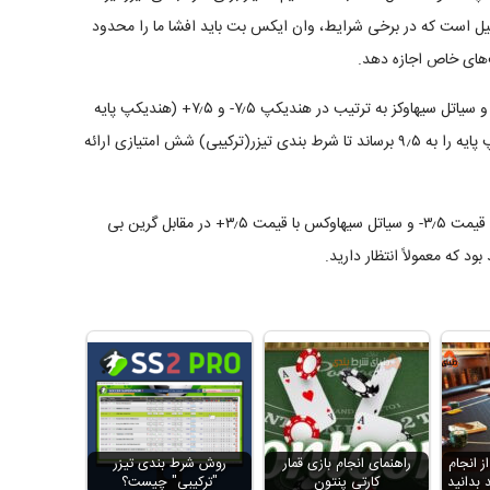
دلیل است که در برخی شرایط، وان ایکس بت باید افشا ما را محدود
ت‌های خاص اجازه دهد.
برای مثال، در صورتی که برای یک بازی NFL، گرین بی پکرز و سیاتل سیهاوکز به ترتیب در هندیکپ ۷٫۵- و ۷٫۵+ (هندیکپ پایه
۷٫۵) تعیین شده باشند، وان ایکس بت ممکن است هندیکپ پایه را به ۹٫۵ برساند تا شرط بندی تیزر(ترکیبی) شش امتیازی ارائه
در نتیجه، مجموعه شرط بندی تیزر هندیکپ گرین بی پکرز با قیمت ۳٫۵- و سیاتل سیهاوکس با قیمت ۳٫۵+ در مقابل گرین بی
ز انجام
راهنمای انجام بازی قمار
روش شرط بندی تیزر
 بدانید
کارتی پنتون
"ترکیبی" چیست؟