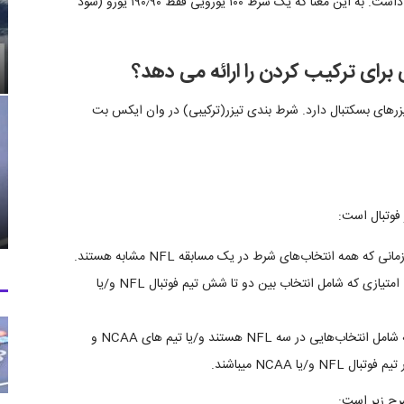
امتیازی پرداخت کمتری با احتمال ترکیبی -۱۱۰ / ۱٫۹۰۹ خواهد داشت. به این معنا که یک شرط ۱۰۰ یورویی فقط ۱۹۰٫۹۰ یورو (سود
رای ترکیب کردن را ارائه می دهد؟
زرهای بسکتبال دارد. شرط بندی تیزر(ترکیبی) در وان ایکس بت
فوتبال است:
تیم NFL/کالج ۲ – ۶: شرط بندی تیزرهای ۶، ۶٫۵ و ۷ امتیازی که شامل انتخاب بین دو تا شش تیم فوتبال NFL و/یا
سوپر تیزر: این‌ها شرط‌های تیزر ده امتیازی هستند که شامل انتخاب‌هایی در سه NFL هستند و/یا تیم های NCAA و
رح زیر است: