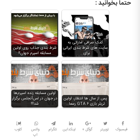
حتما بخوانید :
کمک صرافی اماراتی به
سایت های شرط بندی ایرانی
شرط بندی جذاب روی اولین
برای…
مسابقه اسپرم جهان!!
اولین مسابقه زنده اسپرم‌ها
پس از سال ها انتظار، اولین
در جهان در لس‌آنجلس برگزار
تریلر بازی GTA ۶ رسما…
شد!!!
فیسبوک
توییتر
گوگل +
لینکداین
تلگرام
واتس
کلوب
اپ