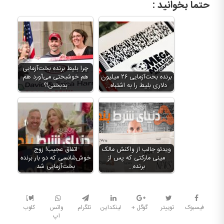
حتما بخوانید :
چرا بلیط برنده بخت‌آزمایی
برنده بخت‌آزمایی ۲۶ میلیون
هم خوشبختی می‌آورد هم
دلاری بلیط را به اشتباه…
بدبختی!؟
ویدئو جالب از واکنش مالک
اتفاق عجیب! زوج
مینی مارکتی که پس از
خوش‌شانسی که دو بار برنده
برنده…
بخت‌آزمایی شد
فیسبوک
توییتر
گوگل +
لینکداین
تلگرام
واتس
کلوب
اپ