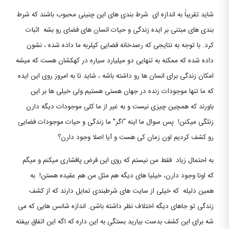
شاید تقریباً به اندازه ای شرط بندی های این چنینی محبوب باشند که شرط
بندی های مبتنی بر ایده زندگی و حیات انسان های فضای رو بشه اثبات
کرد. با توجه به نتایجی که رصدخانه فضایی کپلربه ما داده شده ، نشون
داده شده که ممکنه به تنهایی دو میلیارد سیاره در کهکشان هست که میشه
امکان زندگی برای انسان ها رو داشته باشه ، شاید تا به امروز روی این ایده
که ما تنها موجودات زنده در جهان هستی هستیم ولی خیلی ها بر این
باورند که همچین چیزی نیست و به غیر از ما کلی موجودات دیگه دارن
زنئگی میکنن! پس سوال ما اینه “اگر” ما زندگی و حیات موجودات فضایی
رو کشف کردیم اون زمان کی هست و آیا اصلا وجود دارن؟
به احتمال زیاد فقط من نیستم که روی این فرض پافشاری میکنم و میگم
که اونا وجود دارن، خیلیا های دیگه هم مثل من هم عقیده هستن! به
همین دلیله که خیلی از سایت های شرطبندی تمایل دارند که از کشف
زندگی تو جاهای دیگه اختلاف نظر داشته باشن. اندازه شانس هایی که می
شه برای این کشف بدست بیارید بستگی به این داره که اگه این اتفاق بیفته