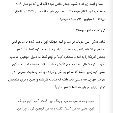
، شما و ایده ای که داشتید چقدر خاص بوده.اگه الان که تو سال ۲۰۱۹
هستیم و این اتفاق بیوفته ۱.۲۲ میلیون دلار و اگه سال ۲۰۲۰ این اتفاق
بیوفته ۷.۱ میلیون دلار برنده میشید!
کی دنیا به آخر میرسه؟
شاید تنش بین دونالد ترامپ و کیم جونگ اون باعث شده تا مردم کمی
ذهنشون آشفته بشه . بعلاوه ، در نوامبر سال ۲۰۱۷ کره شمالی “رئیس
جمهور آمریکا را به اعدام محكوم كرد” و اونم فقط به دلیل توهین ترامپ
به رهبر کره شمالی! شایدم این نگرش دولت ایالات متحده نسبت به گرم
شدن کره زمین باشه که مردم رو نگران کرده ، یا کلا وضعیت عمومی در
سراسر جهان. چه دلیلی باید باشه که سایت شرطبندی بیان و برای مشخص
کردن پایان جهان به شما شانس بدن؟
جوابی که ترامپ به کیم جونگ اون گفت: ” چرا کیم جونگ
اون وقتی به من “پیر” گفت و به من توهین کرد ، چرا من