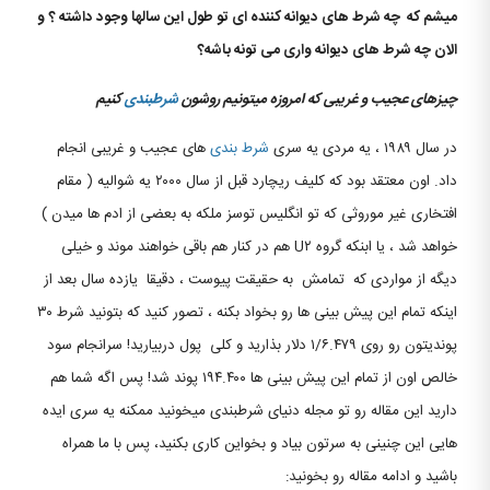
میشم که چه شرط های دیوانه کننده ای تو طول این سالها وجود داشته ؟ و
الان چه شرط های دیوانه واری می تونه باشه؟
چیزهای عجیب و غریبی که امروزه میتونیم روشون
شرطبندی
کنیم
در سال ۱۹۸۹ ، یه مردی یه سری
شرط بندی
های عجیب و غریبی انجام
داد. اون معتقد بود كه كلیف ریچارد قبل از سال ۲۰۰۰ یه شوالیه ( مقام
افتخاری غیر موروثی که تو انگلیس توسز ملکه به بعضی از ادم ها میدن )
خواهد شد ، یا ابنکه گروه U۲ هم در كنار هم باقی خواهند موند و خیلی
دیگه از مواردی که تمامش به حقیقت پیوست ، دقیقا یازده سال بعد از
اینکه تمام این پیش بینی ها رو بخواد بکنه ، تصور کنید که بتونید شرط ۳۰
پوندیتون رو روی ۱/۶.۴۷۹ دلار بذارید و کلی پول دربیارید! سرانجام سود
خالص اون از تمام این پیش بینی ها ۱۹۴.۴۰۰ پوند شد! پس اگه شما هم
دارید این مقاله رو تو مجله دنیای شرطبندی میخونید ممکنه یه سری ایده
هایی این چنینی به سرتون بیاد و بخواین کاری بکنید، پس با ما همراه
باشید و ادامه مقاله رو بخونید: