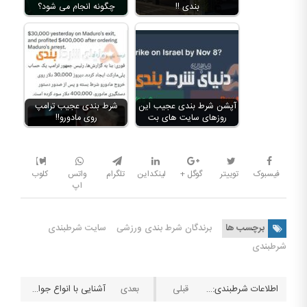
بندی !!
چگونه انجام می شود؟
آپشن شرط بندی عجیب این
شرط بندی عجیب ترامپ
روزهای سایت های بت
روی مادورو!!
فیسبوک
توییتر
گوگل +
لینکداین
تلگرام
واتس
کلوب
اپ
برچسب ها
برندگان شرط بندی ورزشی
سایت شرطبندی
شرطبندی
اطلاعات شرطبندی: داستان ماجرای زیدان و رئال مادرید
آشنایی با انواع جوایز یا بونس‌های سایت‌های شرط بندی آنلاین