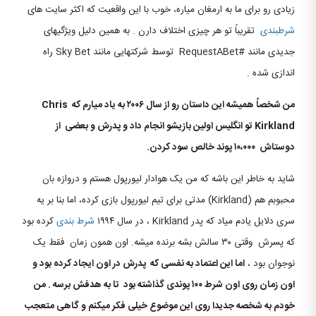
زیادی رو برای ما به ارمغان میاره، خوب با این واقعیت که اکثر سایت های
شرطبندی
تقریباً تو هر چیزی اختلاف دارن . به همین دلیل ویژگیهای
جدیدی مانند #RequestABet توسط شرکتهایی مانند Sky Bet راه
اندازی شده .
من شخصاً همیشه این داستان رو از سال ۲۰۰۶ به یاد میارم که Chris
Kirkland تو انگلیس اولین بازیشو انجام داد و پدرش و بعضی از
دوستاش ۱۰،۰۰۰ پوند خالص سود کردن.
شاید به خاطر این باشه که من یک هوادار لیورپول هستم و دروازه بان
محبوبم هم (Kirkland) مدتی برای تیم لیورپول بازی کرده، اما بنا بر یه
سری دلایل یادم میاد که پدر Kirkland ، در سال ۱۹۹۴
شرط بندی
کرده بود
که پسرش وقتی ۳۰ سالش بشه برنده میشه. اون همون زمان فقط یک
نوجوان بود ،
اما این اعتماد به نفسی که پدرش در اون ایجاد کرده بود و
اون زمان روی اون شرط ۱۰۰ پوندی گذاشته بود تا به هدفش برسه . من
خودم به شخصه جدیدا روی این موضوع خیلی فکر میکنم و گاهی متعجب