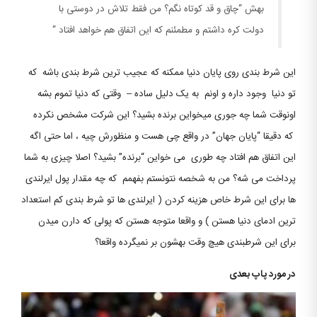
بهش “چاق و قد کوتاه نگم؟ من فقط تلاش در دوستی با
دولت کره داشتم و مطمئنم که این اتفاق هم خواهد افتاد “
این شرط بندی روی پایان دنیا ممکنه که عجیب ترین شرط بندی باشه که
تو دنیا وجود داره و اونم به یک دلیل ساده – وقتی که دنیا تموم بشه
اونوقت شما چه جوری میخواین برنده بشید؟ این شرکت مشخص نکرده
که دقیقا “پایان جهان” در واقع چی هست و منظورش چیه ، اما حتی اگه
این اتفاق هم افتاد چه طوری می خواین “برنده” بشید؟ اصلا چیزی به شما
پرداخت می شه؟ من به شخصه نتونستم بفهمم که چه مقدار پول ایرلندی
ها برای این شرط خاص هزینه کردن ( ایرلندی ها تو شرط بندی کم استعداد
ترین ادمای دنیا هستن ) و واقعا متوجه هستن که پولی که دارن میدن
برای این شرطبندی هیچ وقت بهشون بر نمیگرده واقعا؟
در مورد پاپ بعدی