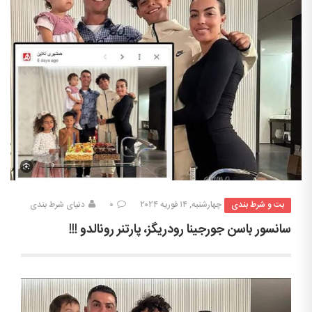
بت و شرط بندی
چهارشنبه, ۱۴ فوریه ۲۰۲۴
۰
دنیای شرط بندی
سانسور باسن جورجینا رودریگز، پارتنر رونالدو !!!