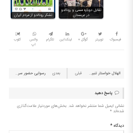
تقابل دوباره مسی و رونالدو
در عربستان
تشکر رونالدو از مردم ایران
فیسبوک
توییتر
گوگل +
لینکداین
تلگرام
واتس
کلوب
اپ
الهلال خواستار تنبیه شدید CR۷ شد
رسوایی حضور سرمربی یوونتوس در کازینو
پاسخ دهید
نشانی ایمیل شما منتشر نخواهد شد.
بخش‌های موردنیاز علامت‌گذاری
شده‌اند
*
دیدگاه
*