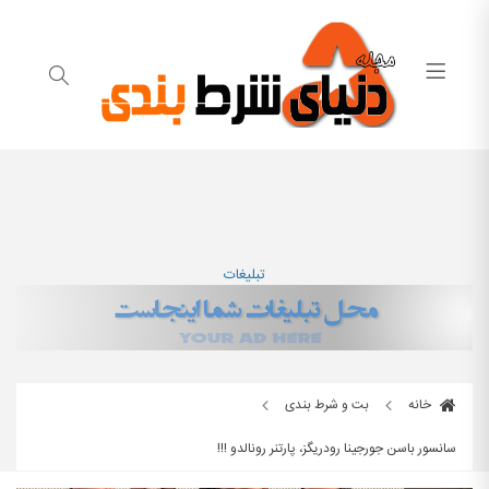
تبلیغات
خانه
بت و شرط بندی
سانسور باسن جورجینا رودریگز، پارتنر رونالدو !!!