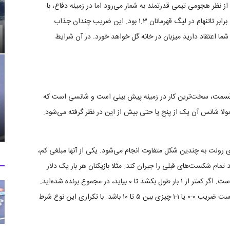
 از نظر هجومی تیمی قدرتمند به شمار می‌رود اما در زمینه دفاع، با
مشکلاتی روبرو است. فرض بگیرید ضریب برد منچسترسیتی برابر تاتنهام در لیگ قهرمانان ۱.۳ بود. این ضریب چندان جذاب
۳ در نظر گرفته شده بود. شما اعتقاد دارید میزبان در خانه گل خواهد خورد. در آن شرایط
 قسمت، سخت‌ترین کار در زمینه پیش بینی است و شانسی است که
مولا شانس آن یک از پنج یا حتی بیش از این در نظر گرفته می‌شود.
ی رولت به چندین شکل متفاوت انجام می‌شود. یکی از آنها مبلغی کم،
مام شکست‌های قبلی را جبران کند. مثلا بازیکنان هر بار یک دلار
روی حالت ۰ در رولت شرط بندی می‌کنند. ضریب ۰، هجده است. اگر کمتر از ۱ بار طول بکشد تا ۰ بیاید، در مجموع برنده شده‌اید.
ضرایب شرط بندی دقیق هم به همین شکل هستند. ممکن است ضریب ۰-۰ یا ۱-۱ چیزی بین ۵ تا ۱۰ باشد. با تکراری این نوع شرط