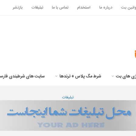
انین بت
درباره ما
استخدام
تماس با ما
تبلیغات
بازنشر
تژی های بت
شرط مگ پلاس + ترندها
سایت های شرطبندی فارس
تبلیغات