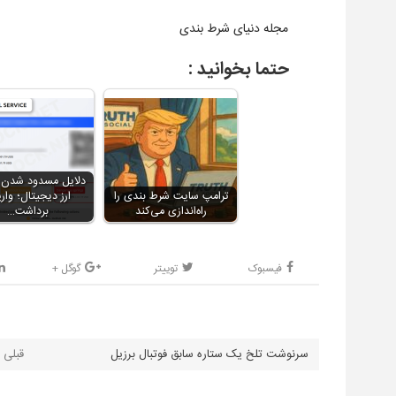
مجله دنیای شرط بندی
حتما بخوانید :
دلایل مسدود شدن د
ترامپ سایت شرط بندی را
ارز دیجیتال؛ واری
راه‌اندازی می‌کند
برداشت…
فیسبوک
توییتر
گوگل +
سرنوشت تلخ یک ستاره سابق فوتبال برزیل