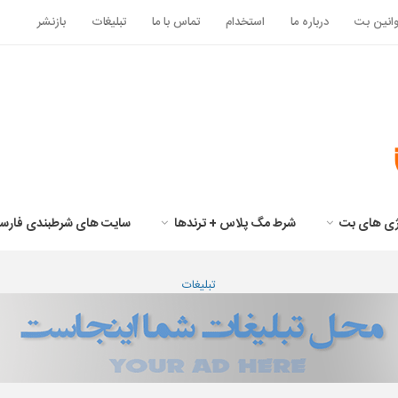
انین بت
درباره ما
استخدام
تماس با ما
تبلیغات
بازنشر
تژی های بت
شرط مگ پلاس + ترندها
سایت های شرطبندی فارس
تبلیغات