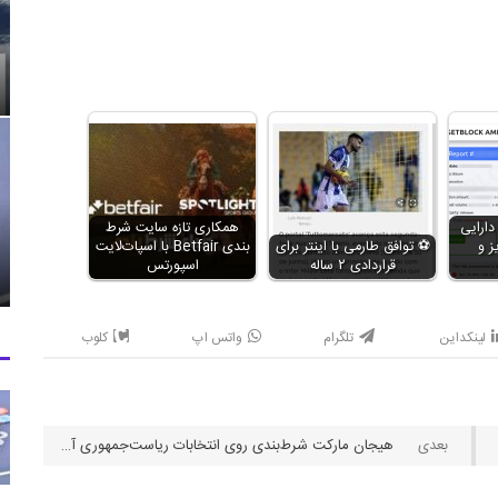
ارایی
همکاری تازه سایت شرط
ز و
⚽️ توافق طارمی با اینتر برای
بندی Betfair با اسپات‌لایت
قراردادی ۲ ساله
اسپورتس
لینکداین
تلگرام
واتس اپ
کلوب
هیجان مارکت شرط‌‌بندی روی انتخابات ریاست‌جمهوری آمریکا