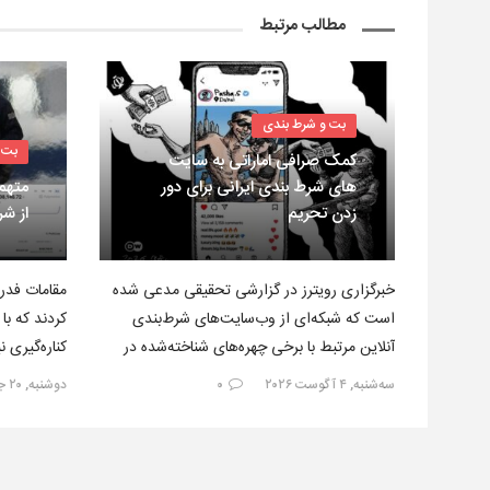
مطالب مرتبط
بت و شرط بندی
بت 
کمک صرافی اماراتی به سایت
های شرط بندی ایرانی برای دور
متهم
زدن تحریم
از ش
خبرگزاری رویترز در گزارشی تحقیقی مدعی شده
مقامات فدرا
است که شبکه‌ای از وب‌سایت‌های شرط‌بندی
کردند که با 
آنلاین مرتبط با برخی چهره‌های شناخته‌شده در
کناره‌گیری 
فضای مجازی فارسی‌زبان، طی سال‌های…
ونزوئلا، شر
سه‌شنبه, ۴ آگوست ۲۰۲۶
۰
دوشنبه, ۲۰ جولای ۲۰۲۶