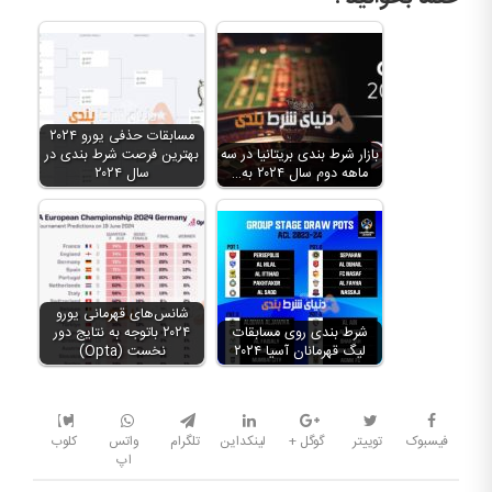
مسابقات حذفی یورو ۲۰۲۴
بازار شرط بندی بریتانیا در سه
بهترین فرصت شرط بندی در
ماهه دوم سال ۲۰۲۴ به…
سال ۲۰۲۴
شانس‌های قهرمانی یورو
شرط بندی روی مسابقات
۲۰۲۴ باتوجه به نتایج دور
لیگ قهرمانان آسیا ۲۰۲۴
نخست (Opta)
فیسبوک
توییتر
گوگل +
لینکداین
تلگرام
واتس
کلوب
اپ