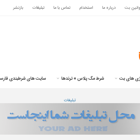
انین بت
درباره ما
استخدام
تماس با ما
تبلیغات
بازنشر
تژی های بت
شرط مگ پلاس + ترندها
سایت های شرطبندی فارس
تبلیغات