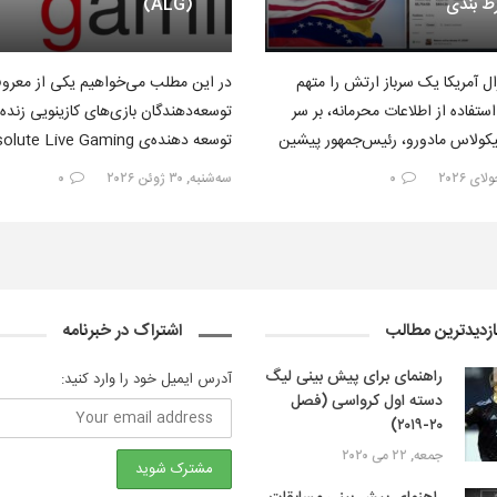
رط بندی
(ALG)
ل آمریکا یک سرباز ارتش را متهم
در این مطلب می‌خواهیم یکی از معروف
استفاده از اطلاعات محرمانه، بر سر
توسعه‌دهندگان بازی‌های کازینویی زنده
نیکولاس مادورو، رئیس‌جمهور پیشین
توسعه دهنده‌ی ute Live Gaming
ط‌بندی کرده…
(ALG) را معرفی کنیم؛ پس با شرط مگ…
۰
سه‌شنبه, ۳۰ ژوئن ۲۰۲۶
۰
ازدیدترین مطالب
اشتراک در خبرنامه
راهنمای برای پیش بینی لیگ
آدرس ایمیل خود را وارد کنید:
دسته اول کرواسی (فصل
۲۰-۲۰۱۹)
جمعه, ۲۲ می ۲۰۲۰