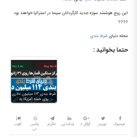
این زوج هوشمند سوژه جدید کارگردانان سینما در استرالیا خواهند بود
????
مجله دنیای
شرط بندی
حتما بخوانید :
شرط بندى ١١٣ ميليون دلارى
روى حمله آمريكا به
فیسبوک
توییتر
گوگل +
لینکداین
تلگرام
واتس
کلوب
اپ