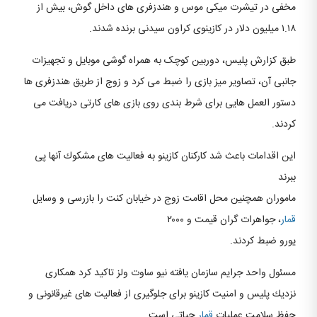
مخفى در تيشرت ميكى موس و هندزفرى هاى داخل گوش، بيش از
١.١٨ ميليون دلار در كازينوى كراون سيدنى برنده شدند.
طبق كزارش پليس، دوربين کوچک به همراه گوشی موبايل و تجهيزات
جانبى آن، تصاوير ميز بازى را ضبط مى كرد و زوج از طريق هندزفرى ها
دستور العمل هايى براى شرط بندى روى بازى هاى كارتى دريافت مى
كردند.
اين اقدامات باعث شد كاركنان كازينو به فعاليت هاى مشكوك آنها پی
ببرند
ماموران همچنین محل اقامت زوج در خیابان کنت را بازرسی و وسایل
قمار
، جواهرات گران قیمت و ۲۰۰۰
يورو ضبط كردند.
مسئول واحد جرايم سازمان يافته نيو ساوت ولز تاكيد كرد همكارى
نزديك پليس و امنيت كازينو براى جلوگیری از فعاليت هاى غيرقانونى و
حفظ سلامت عمليات
قمار
حياتى است.