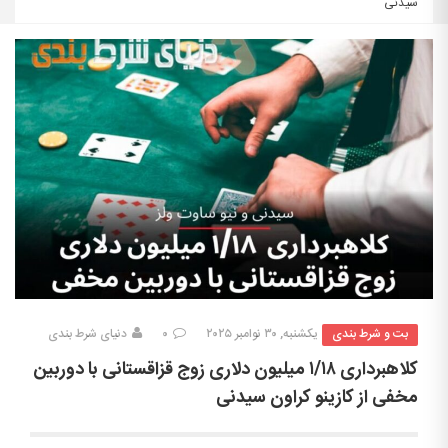
سيدنى
بت و شرط بندی
یکشنبه, ۳۰ نوامبر ۲۰۲۵
۰
دنیای شرط بندی
كلاهبردارى ١/١٨ ميليون دلارى زوج قزاقستانى با دوربين
مخفى از كازينو كراون سيدنى