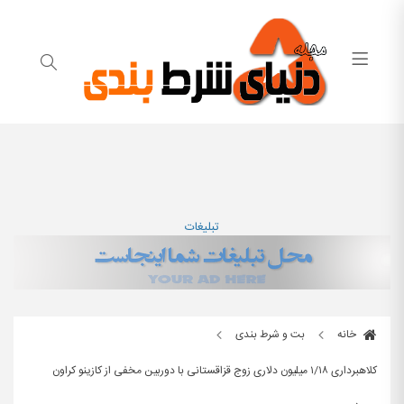
تبلیغات
خانه
بت و شرط بندی
كلاهبردارى ١/١٨ ميليون دلارى زوج قزاقستانى با دوربين مخفى از كازينو كراون