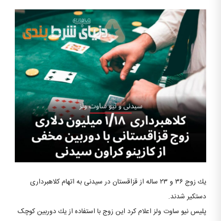
يك زوج ۳۶ و ٢٣ ساله از قزاقستان در سيدنى به اتهام كلاهبردارى
دستكير شدند.
پليس نيو ساوت ولز اعلام كرد اين زوج با استفاده از يك دوربين کوچک