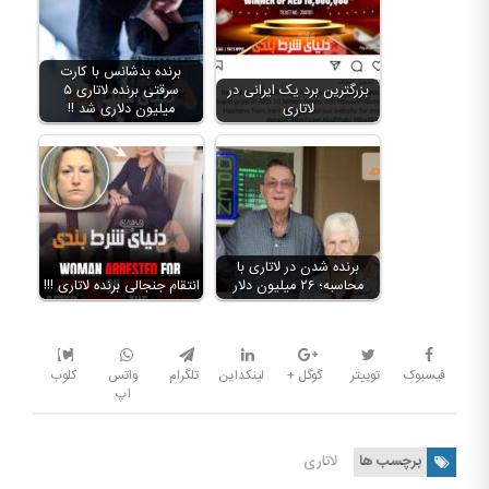
برنده بدشانس با کارت
بزرگترین برد یک ایرانی در
سرقتی برنده لاتاری ۵
لاتاری
میلیون دلاری شد !!
برنده شدن در لاتاری با
محاسبه؛ ۲۶ میلیون دلار
انتقام جنجالی برنده لاتاری !!!
فیسبوک
توییتر
گوگل +
لینکداین
تلگرام
واتس
کلوب
اپ
برچسب ها
لاتاری