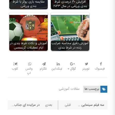
افزایش ۳۰ درصدی شرط
مقایسه بازی پوکر با شرط
بندی ورزشی در سال ۲۰۲۳
بندی ورزشی
آموزش دقیق محاسبه ضرایب
آموزش و نکات شرط بندی در
زنده در شرط بندی
ایام تعطیلات کریسمس
فیسبوک
توییتر
گوگل +
لینکداین
تلگرام
واتس
کلوب
اپ
برچسب ها
مقالات آموزشی
سه فیلم سینمایی جذاب با موضوع لاتاری
در مزایده ای جذاب اشیای شخصی هیتلر به قیمت ۵۱۳ هزار پوند به فروش رسید