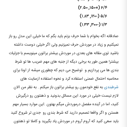
۶/۴ (+۱۵۰, ۲.۵۰)
۵/۶ (-۱۲۰, ۱.۸۳)
۱/۳ (-۳۰۰, ۱.۳۳)
صادقانه اگه بخوام با شما حرف بزنم باید بگم که ما خیلی این مدل رو باز
نمیکنیم و زیاد در موردش حرف نمیزنیم ولی اگر خیلی دوست داشته
باشید توی مقاله های بعدی در موردش بیشتر براتون مینویسم با جزئیات
بیشتر! همین طور به برخی دیگه از جنبه های مهم ضریب ها تو شرط
بندی ها می پردازیم و توضیح می دیم که چطوری میشه از اونا برای
محاسبه احتمال ضمنی استفاده کرد و نحوه استفاده ازسایت های
شرطبندی
به نفع خودمون رو بیشتر براتون باز میکنم . به نظر من الان
لازم نیست خیلی در مورد این مسائل بدونید و ذهنتون رو درگیرش
کنید، اما در آینده مفصل درموردش میگم بهتون .این موارد بسیار مهم
هستن و اگر واقعا تصمیم دارید که شرط بندی رو جدی تر شروع کنید
باید سعی کنید که آروم آروم در موردش یاد بگیرید و کاملا تو ذهنتون