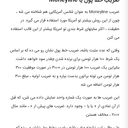
ضریب خط پول یا Moneyline
ضریب Moneyline به عنوان شانس آمریکایی هم شناخته می شه ،
چون از این روش بیشتر تو آمریکا مورد استفاده قرار می گیره. در
حقیقت ، اکثر سایتهای شرط بندی تو امریکا بیشتر از این قالب استفاده
می کنن.
وقتی که عدد مثبت باشه، ضریب خط پول نشان رو می ده که بر اساس
یک شرط ۱۰۰ هزار تومنی برای برنده شدن چقدر سود خواهد داشت.
بنابراین یک ضریب ۱۰۰ هزار تومنی در +۳۰۰ در صورت موفقیت ۳۰۰
هزار تومن می تونه براتون بدست بیاره و به ضریب اولیه ، مبلغ ۳۰۰
هزار تومن اضافه می شه.
این ضریب ها به صورت یک شماره واحد نمایش داده می شن، که قبل
از آن نمادی از + یا یا – وجود داره. ضریب های پیش از + ، مانند مثال
+۲۰۰ ، مخالف هستن.
ولی وقتی این نشونه منفی باشه ، ضریب خط پول نشان می ده که