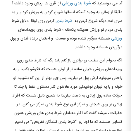
آیا می دونستید که
شرط بندی
ورزشی
از قرن ها پیش وجود داشته؟
دقیقا از زمانی به وجود آمدکه انسانها شروع کردن به ورزش کردن و یه
سری آدم دیگه شروع کردن به
شرط بندی
کردن روی اونا! دلایل شرط
بندی مردم تو ورزش همیشه یکسانه ؛ شرط بندی روی رویدادهای
ورزشی
همیشه سرگرم کننده بوده و هست و احتمال برنده شدن و پول
درآوردن همیشه وجود داشته.
اگه بخوام این مطلب رو براتون باز کنم باید بگم که شرط بندی روی
رویدادهای ورزشی خیلی ساده تر از اونی هست که فکرشو بکنید و به
راحتی میتونید ازش پول در بیارید، پس چی بهتر از این که بشینید تو
خونه و با یه لیوان نوشیدنی مورد علاقتون کنار دستتون فقط با چند تا
حرکت ساده پول زیادی به دست بیارید! به همین دلیل هست که افراد
زیادی بر روی هیجان و تمرکز این نوع شرط بندی تمرکز می کنن. در
حقیقت ، میشه گفت که اکثر معتادان شرط بندی های ورزشی همون
کسایی هستند که ما اونا رو “شرط بندی کنندگان تفریحی” می نامیم.
اونا هدف اصلیشون صرفا پول درآوردن نیست ، اونا در واقع فقط از