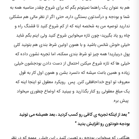
هم به عنوان یک راهنما نمیتونم بگم که برای شروع چقدر مناسبه همه به
شما و بودجه و درآمدتون بستگی داره، حتی اگر از نظر مالی هم مشکلی
ندارید توصیه من به شخصه اینه که از کم شروع کنید تا قشنگ راه و
چاه رو یاد بگیرید؛ چون تازه میخواین شروع کنید ولی اینم بگم شاید
خیلی خوش شانس باشید و با همون اولین شرط بندی هم بتونید کلی
پول دربیارید! همه چیز تو شرط بندی ممکنه، اما تجربه نشون داده که
خیلی ها که تازه شروع میکنن احتمال از دست دادن بودجشون خیلی
زیاده و همین باعث میشه که دلسرد بشن و همون اول کار به قول
معروف تو اوج خداحافظی کنن. پس رویکرد معقول تو اینجا اینه که
یک مبلغ معقولی ​​رو کنار بگذارید و ببینید که اوضاع چطوری میخواد
پیش بره.
”
بعد از اینکه تجربه ی کافی رو کسب کردید ، بعد همیشه می تونید
بودجه خودتون رو افزایش بدید
“
هنگامی که میخواین بودجه رو تعیین کنید ، این خیلی مهمه که در نظر