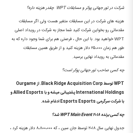
شرکت در تور جهانی پوکر و مسابقات WPT چقدر هزینه داره؟
هزینه های شرکت در این مسابقات متغیر هست ولی اگر مسابقات
مقدماتی رو بخواین شرکت کنید شما مجاز به شرکت در رویداد اصلی
WPT خواهید بود. با این حال ، فرصتی هم برای شما وجود داره که به
طور هم زمان ۲۵،۰۰۰ دلار هزینه کنید و از طریق همین مسابقات
مقدماتی به رویداد نهایی برسید.
چه کسی صاحب تور جهانی پوکر است؟
WPT توسط Black Ridge Acquisition Corp. از Ourgame
International Holdings پشتیبانی میشه و با Allied Esports و
با شرکت سرگرمی Esports Esports ادغام شده.
چه کسی برنده WPT Main Event ۲۰۱۸ شد؟
جدول نهایی سال ۲۰۱۸ توسط جان سین ، که ۸،۸۰۰،۰۰۰ دلار هزینه کرد ،