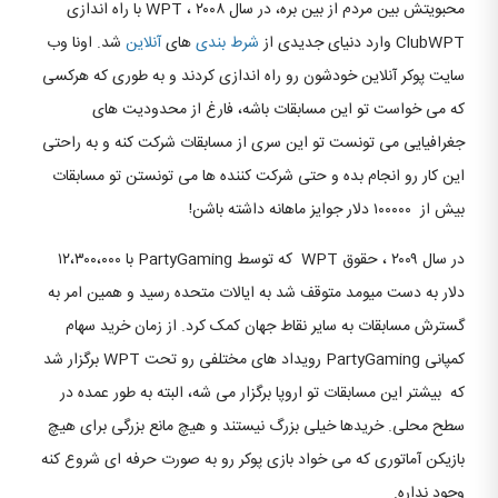
محبویتش بین مردم از بین بره، در سال ۲۰۰۸ ، WPT با راه اندازی
ClubWPT وارد دنیای جدیدی از
شرط بندی
های
آنلاین
شد. اونا وب
سایت پوکر آنلاین خودشون رو راه اندازی کردند و به طوری که هرکسی
که می خواست تو این مسابقات باشه، فارغ از محدودیت های
جغرافیایی می تونست تو این سری از مسابقات شرکت کنه و به راحتی
این کار رو انجام بده و حتی شرکت کننده ها می تونستن تو مسابقات
بیش از ۱۰۰۰۰۰ دلار جوایز ماهانه داشته باشن!
در سال ۲۰۰۹ ، حقوق WPT که توسط PartyGaming با ۱۲،۳۰۰،۰۰۰
دلار به دست میومد متوقف شد به ایالات متحده رسید و همین امر به
گسترش مسابقات به سایر نقاط جهان کمک کرد. از زمان خرید سهام
کمپانی PartyGaming رویداد های مختلفی رو تحت WPT برگزار شد
که بیشتر این مسابقات تو اروپا برگزار می شه، البته به طور عمده در
سطح محلی. خریدها خیلی بزرگ نیستند و هیچ مانع بزرگی برای هیچ
بازیکن آماتوری که می خواد بازی پوکر رو به صورت حرفه ای شروع کنه
وجود نداره.