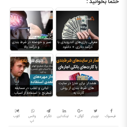
حتما بخوانید :
معرفی بازی‌های اندرویدی با
صبر و حوصله در شرط بندی
درآمد دلاری + دانلود
و درآمد بالا
هشدار: برای شارژ در سایت
های شرط بندی از روش
‏تبانی و تقلب در مسابقه
کارت به…
شطرنج با استفاده از اسباب…
فیسبوک
توییتر
گوگل +
لینکداین
تلگرام
واتس
کلوب
اپ