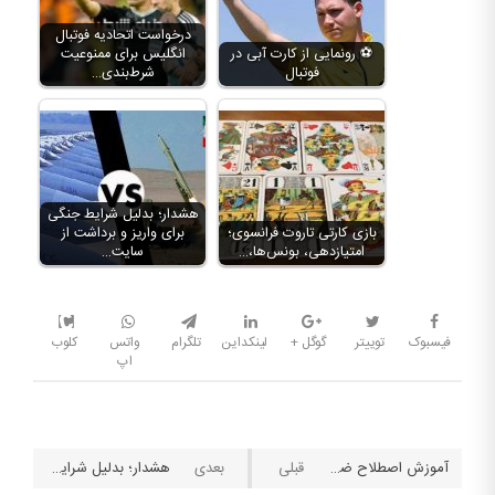
درخواست اتحادیه فوتبال
⚽️ رونمایی از کارت آبی در
انگلیس برای ممنوعیت
فوتبال
شرط‌بندی…
هشدار؛ بدلیل شرایط جنگی
بازی کارتی تاروت فرانسوی؛
برای واریز و برداشت از
امتیازدهی، بونس‌ها،…
سایت…
فیسبوک
توییتر
گوگل +
لینکداین
تلگرام
واتس
کلوب
اپ
آموزش اصطلاح ضرایب کسری و اعشاری در سایت های شرط بندی
هشدار؛ بدلیل شرایط جنگی برای واریز و برداشت از سایت های شرط بندی احتیاط کنید