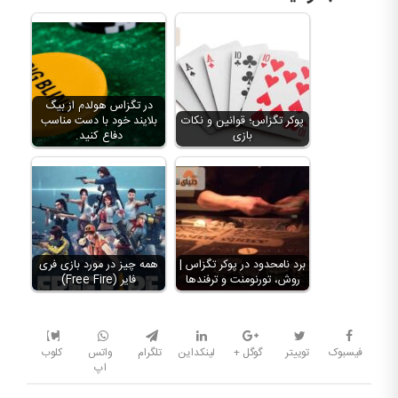
در تگزاس هولدم از بیگ
پوکر تگزاس؛ قوانین و نکات
بلایند خود با دست مناسب
بازی
دفاع کنید.
برد نامحدود در پوکر تگزاس |
همه چیز در مورد بازی فری
روش، تورنومنت و ترفندها
فایر (Free Fire)
فیسبوک
توییتر
گوگل +
لینکداین
تلگرام
واتس
کلوب
اپ