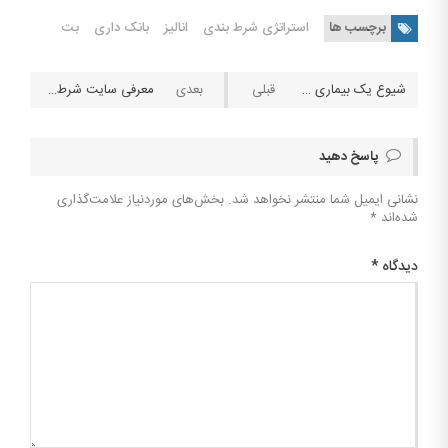
برچسب ها
استراتژی شرط بندی
انالیز
بانک داری
بت
شیوع یک بیماری دیر و زود دارد،‌ ولی سوخت و سوز ندارد ; کرونا در فیلم آمریکایی ۱۰ سال پیش + دانلود فیلم
معرفی سایت شرط بندی بت فوروارد
پاسخ دهید
نشانی ایمیل شما منتشر نخواهد شد.
بخش‌های موردنیاز علامت‌گذاری
شده‌اند
*
دیدگاه
*