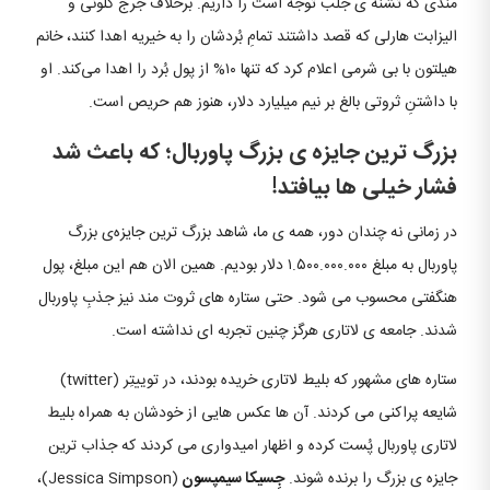
مندی که تشنه‌ ی جلب توجه است را داریم. برخلاف جرج کلونی و
الیزابت هارلی که قصد داشتند تمامِ بُردشان را به خیریه اهدا کنند، خانم
هیلتون با بی‌ شرمی اعلام کرد که تنها ۱۰% از پول بُرد را اهدا می‌کند. او
با داشتنِ ثروتی بالغ بر نیم میلیارد دلار، هنوز هم حریص است.
بزرگ‌ ترین جایزه‌ ی بزرگ پاوربال؛ که باعث شد
فشار خیلی‌ ها بیافتد!
در زمانی نه چندان دور، همه‌ ی ما، شاهد بزرگ‌ ترین جایزه‌ی بزرگ
پاوربال به مبلغ ۱.۵۰۰.۰۰۰.۰۰۰ دلار بودیم. همین الان هم این مبلغ، پول
هنگفتی محسوب می‌ شود. حتی ستاره‌ های ثروت‌ مند نیز جذبِ پاوربال
شدند. جامعه‌ ی لاتاری هرگز چنین تجربه‌ ای نداشته است.
ستاره‌ های مشهور که بلیط لاتاری خریده بودند، در توییتِر (twitter)
شایعه ­پراکنی می‌ کردند. آن‌ ها عکس‌ هایی از خودشان به همراه بلیط
لاتاری پاوربال پُست کرده و اظهار امیدواری می‌ کردند که جذاب‌ ترین
جایزه‌ ی بزرگ را برنده شوند.
جِسیکا سیمپسون
(Jessica Simpson)،