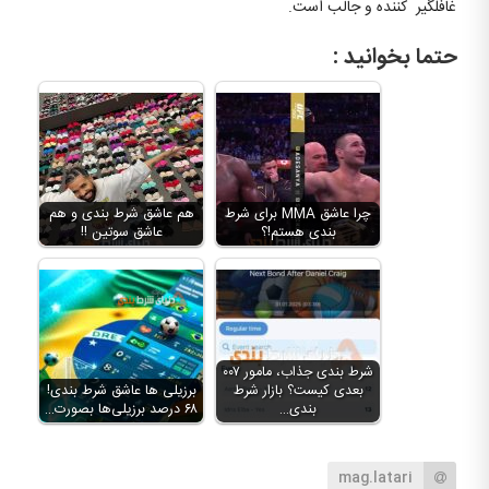
غافلگیر کننده و جالب است.
حتما بخوانید :
چرا عاشق MMA برای شرط
هم عاشق شرط بندی و هم
بندی هستم!؟
عاشق سوتین !!
شرط بندی جذاب، مامور ۰۰۷
بعدی کیست؟ بازار شرط
برزیلی ها عاشق شرط بندی!
بندی…
۶۸ درصد برزیلی‌ها بصورت…
mag.latari