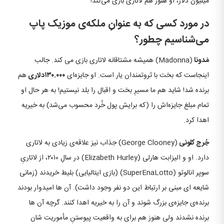
میلیون دلار، او هنوز هم لاتاری بازی می‌کند!
در مورد کسی که به عنوانِ ملکه‌ی موزیک پاپ
می‌شناسیم چطور؟
مَدونا
(Madonna) همیشه مشتاقانه لاتاری بازی می‌ کند. جالب
اینجاست که بخت با ثروتمندان یار است. او جایزه‌ای
۱۳۰.۰۰۰دلاری
هم
برنده شد! شاید هم ما مسیرِ بخت و اقبال را بلد نیستیم! به هر حال او
تمام مبلغ جایزه‌اش را (که برایش پول خُرد محسوب می‌شد) به خیریه
اهدا کرد.
جُرج کلونی
(George Clooney) جذاب نیز علاقه‌ی زیادی به لاتاری
دارد. او و الیزابت هارلی (Elizabeth Hurley) در سالِ ۲۰۱۰، از لاتاریِ
سوپر انالوتو (SuperEnaLotto) (بازی ایتالیایی) بلیط خریدند (زمانی
شایعه‌ ای مبنی بر ارتباط این دو نفر وجود داشت). آن‌ ها امیدوار بودند
برنده‌ی جایزه‌ی بزرگ شوند و آن‌ را به خیریه اهدا کنند. گرچه آن‌ ها
برنده نشدند ولی هنوز هم برای به واقعیت پیوستنِ مأموریت‌ شان