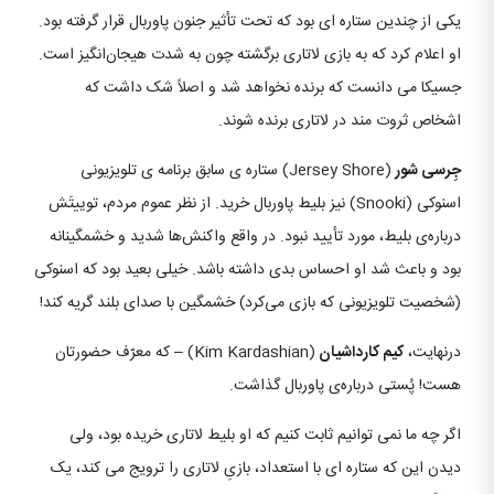
یکی از چندین ستاره‌ ای بود که تحت تأثیر جنون پاوربال قرار گرفته بود.
او اعلام کرد که به بازی لاتاری برگشته چون به شدت هیجان‌انگیز است.
جسیکا می‌ دانست که برنده نخواهد شد و اصلاً شک داشت که
اشخاص ثروت‌ مند در لاتاری برنده ‌شوند.
جِرسی شور
(Jersey Shore) ستاره‌ ی سابق برنامه‌ ی تلویزیونی
اسنوکی (Snooki) نیز بلیط پاوربال خرید. از نظر عموم مردم، توییتَش
درباره‌ی بلیط، مورد تأیید نبود. در واقع واکنش‌ها شدید و خشمگینانه
بود و باعث شد او احساس بدی داشته باشد. خیلی بعید بود که اسنوکی
(شخصیت تلویزیونی که بازی می‌کرد) خشمگین با صدای بلند گریه کند!
درنهایت،
کیم کارداشیان
(Kim Kardashian) – که معرّف حضورتان
هست! پُستی درباره‌ی پاوربال گذاشت.
اگر چه ما نمی‌ توانیم ثابت کنیم که او بلیط لاتاری خریده بود، ولی
دیدن این‌ که ستاره‌ ای با استعداد، بازیِ لاتاری را ترویج می‌ کند، یک