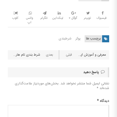
فیسبوک
توییتر
گوگل +
لینکداین
تلگرام
واتس
کلوب
اپ
برچسب ها
پوکر
شرطبندی
معرفی و آموزش اپلیکیشن های آنالیز در شرط بندی ورزشی
شرط بندی تام هاردی و لئوناردو دی کاپریو
پاسخ دهید
نشانی ایمیل شما منتشر نخواهد شد.
بخش‌های موردنیاز علامت‌گذاری
شده‌اند
*
دیدگاه
*