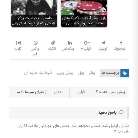
بازی پوکر آنلاین تاکتیک‌های
داستان محبوبیت پوکر؛
متفاوت با پوکر کازینویی
بازیکنی که از «پوکر ایرانی»…
فیسبوک
توییتر
گوگل +
لینکداین
تلگرام
واتس
کلوب
اپ
برچسب ها
پوکر
پول
پیش بینی
شرط بند حرفه ای
پیش بینی تعداد گل به روش Poisson Distribution
از دنیای سینما تا ستاره جذاب پوکر
پاسخ دهید
نشانی ایمیل شما منتشر نخواهد شد.
بخش‌های موردنیاز علامت‌گذاری
شده‌اند
*