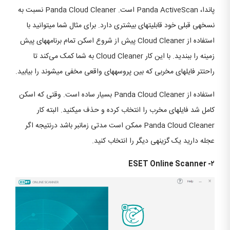
پاندا، Panda ActiveScan است. Panda Cloud Cleaner نسبت به
نسخه‎ی قبلی خود قابلیت‎های بیشتری دارد. برای مثال شما می‎توانید با
استفاده از Cloud Cleaner پیش از شروع اسکن تمام برنامه‎های پیش
زمینه را ببندید. با این کار Cloud Cleaner به شما کمک می‌کند تا
راحت‎تر فایل‎های مخربی که بین پروسه‎های واقعی مخفی می‎شوند را بیابید.
استفاده از Panda Cloud Cleaner بسیار ساده است. وقتی که اسکن
کامل شد فایل‎های مخرب را انتخاب کرده و حذف می‎کنید. البته کار
Panda Cloud Cleaner ممکن است مدتی زمان‎بر باشد درنتیجه اگر
عجله دارید یک گزینه‎ی دیگر را انتخاب کنید.
۲- ESET Online Scanner