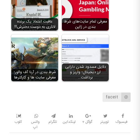
معرفی تمام سایت‌های شرط
عاقبت اعتماد یک برنده
بندی در ژاپن
لاتاری به دوست دخترش!!!
دلایل مسدود شدن دارایی
ارز دیجیتال؛ واریز و
شرط بندی در آرنا آف والور؛
برداشت…
معرفی سایت ها و کارکترها
faceit
فیسبوک
توییتر
گوگل +
لینکداین
تلگرام
واتس
کلوب
اپ