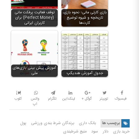
بازی کارتی مانی؛ نحوه بازی،
توقف فعالیت پرفکت مانی
تاریخچه و شیوه توضیع
(Perfect Money) برای
کارت‌ها
کاربران ایرانی
آموزش پیش بینی بازی‌های
جدول آموزش هندیکپ
ملی
فیسبوک
توییتر
گوگل +
لینکداین
تلگرام
واتس
کلوب
اپ
برچسب ها
بانک داری
برندگان شرط بندی ورزشی
پول
خرید بازی
دلار
سود
منبع شرطبندی