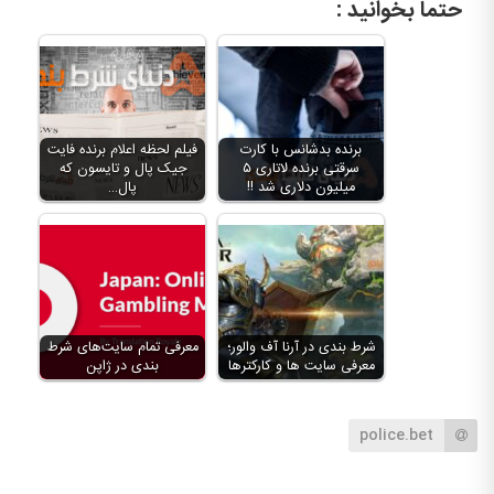
حتما بخوانید :
برنده بدشانس با کارت
فیلم لحظه اعلام برنده فایت
سرقتی برنده لاتاری ۵
جیک پال و تایسون که
میلیون دلاری شد !!
پال…
شرط بندی در آرنا آف والور؛
معرفی تمام سایت‌های شرط
معرفی سایت ها و کارکترها
بندی در ژاپن
police.bet