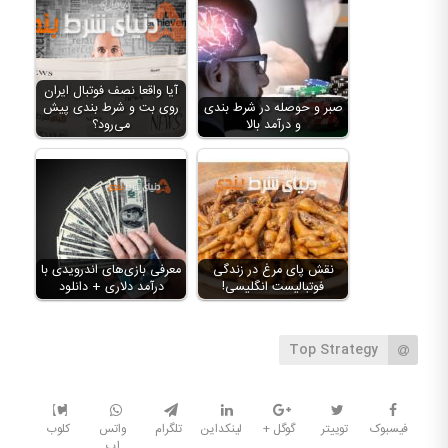
آیا واقعا نصف فوتبال ایران
صبر و حوصله در شرط بندی
روی بت و شرط بندی پیش
و درآمد بالا
می‌رود؟
نقش پای مرغ در زندگی
معرفی بازی‌های اندرویدی با
فوتبالیست انگلیسی!
درآمد دلاری + دانلود
Top Strategy
فیسبوک
توییتر
گوگل +
لینکداین
تلگرام
واتس
کلوب
اپ