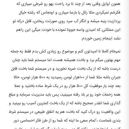
همون اوایل وقتی بعد از چند تا برد راحت یهو رو شرطی میبازی که
فکرشم نمیکردی مثلا رئال یا بارسا میبازن و اونجاس که رشته خیال
پردازیت پنبه میشه و انگار آب سرد روی صورتت ریختن، قابل درکه تو
این مملکتی که امیدی واسه جوونا نمونده با خودت میگی این راهم
نشد اینجام زمین خوردم.
نمیخام کاملا نا امیدتون کنم و موضوع رو زیادی کش بدم فقط یه جمله
مهم بهتون میگم برد و باخت همیشه هست اما سیستم شما باید چنان
درست باشه که از یک باخت ضربه نخورید و در سیستم شما باخت قابل
جبران باشه مثلا شما از ۱۰۰هزار تومن رسیدید به ۵۰۰ هزار تومن، حالا
بعد چند بار موفقیت کل ۵۰۰ هزار رو در یک شرط ساده باختید و عملا
همه زحمات خود رو بر باد رفته میبینید، پس باید مدیریت سرمایه و مبلغ
گذاری شما انقدر صحیح باشه که از یک باخت کمترین آسیب رو ببینید و
این واقعیت رو درک کنید که باخت هم یه اتفاق طبیعی در سیستم شرط
بندی شماست ،’تمام سعی ما اینه که شما رو از طرز فکر احساسی دور