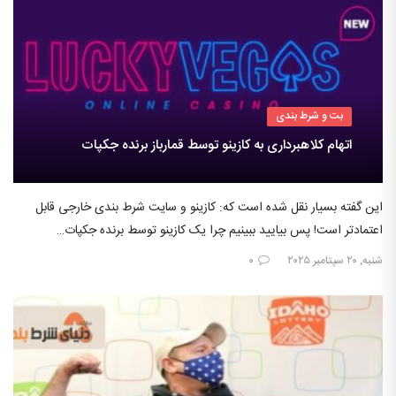
بت و شرط بندی
اتهام کلاهبرداری به کازینو توسط قمارباز برنده جکپات
این گفته بسیار نقل شده است که: کازینو و سایت شرط بندی خارجی قابل
اعتمادتر است! پس بیایید ببینیم چرا یک کازینو توسط برنده جکپات…
شنبه, ۲۰ سپتامبر ۲۰۲۵
۰