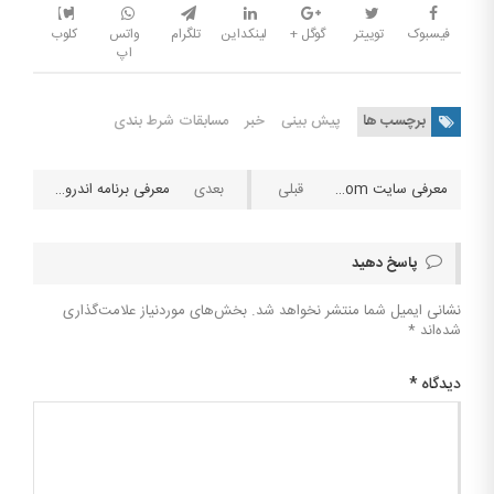
فیسبوک
توییتر
گوگل +
لینکداین
تلگرام
واتس
کلوب
اپ
برچسب ها
پیش بینی
خبر
مسابقات شرط بندی
معرفی سایت Adibet.com برای شرط بندی هوشمندانه فوتبال
معرفی برنامه اندروید FlashScore ویژه کمک به پیش بینی ورزشی
پاسخ دهید
نشانی ایمیل شما منتشر نخواهد شد.
بخش‌های موردنیاز علامت‌گذاری
شده‌اند
*
دیدگاه
*