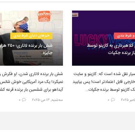
و شرط بندی
خبرهای دنیای شرط بندی
 کلاهبرداری به کازینو توسط
شش بار برنده لاتا
از برنده جکپات
جایزه
یار نقل شده است که: کازینو و سایت
شش بار برنده لاتاری شدن، او فکرش ر
ارجی قابل اعتمادتر است! پس بیایید
نمیکرد! یک مرد آمریکایی خوش شانس ا
یک کازینو توسط برنده جکپات…
آیداهو برای ششمین بار برنده قرعه ک
۰
سه‌شنبه, ۱۳ می ۲۰۲۵
۰