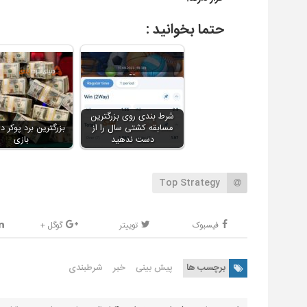
حتما بخوانید :
شرط بندی روی بزرگترین
مسابقه کشتی سال را از
بزرگترین برد پوکر در
دست ندهید
بازی
Top Strategy
فیسبوک
توییتر
گوگل +
برچسب ها
پیش بینی
خبر
شرطبندی