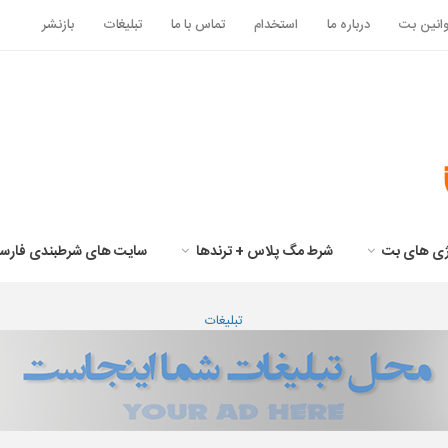
انین بت
درباره ما
استخدام
تماس با ما
تبلیغات
بازنشر
تژی های بت
شرط مگ پلاس + ترندها
سایت های شرطبندی فارس
تبلیغات