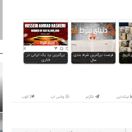
 تاریخ
فرصت بزرگترین شرط بندی
بزرگترین برد یک ایرانی در
سال
لاتاری
لینکداین
تلگرام
واتس اپ
کلوب