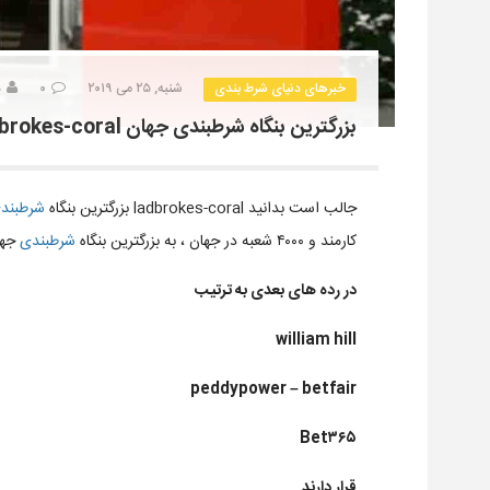
خبرهای دنیای شرط بندی
شنبه, ۲۵ می ۲۰۱۹
۰
د
بزرگترین بنگاه شرطبندی جهان ladbrokes-coral
جالب است بدانید ladbrokes-coral بزرگترین بنگاه
شرطبند
کارمند و ۴۰۰۰ شعبه در جهان ، به بزرگترین بنگاه
شرطبندی
جها
در رده های بعدی به ترتیب
william hill
peddypower – betfair
Bet۳۶۵
قرار دارند.