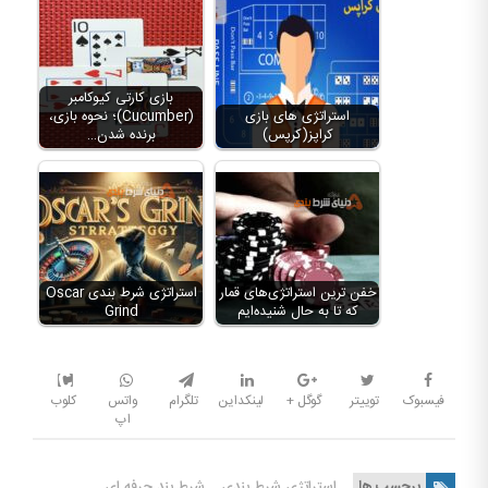
بازی کارتی کیوکامبر
استراتژی های بازی
(Cucumber)؛ نحوه بازی،
کراپز(کرپس)
برنده شدن…
خفن ترین استراتژی‌های قمار
استراتژی شرط بندی Oscar
که تا به حال شنیده‌ایم
Grind
فیسبوک
توییتر
گوگل +
لینکداین
تلگرام
واتس
کلوب
اپ
برچسب ها
استراتژی شرط بندی
شرط بند حرفه ای