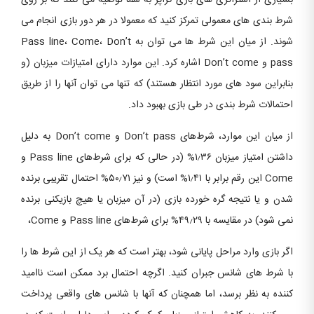
بسیاری از استراتژی های بازی کراپز به شما توصیه می کنند که بر روی
شرط بندی های معمولی تمرکز کنید که معمولا در هر دور بازی انجام می
شوند. از میان این شرط ها می توان به Pass line، Come، Don’t
pass و Don’t come اشاره کرد. این موارد دارای امتیازات میزبان (و
بنابراین سود های مورد انتظار هستند) که تنها می توان آنها را از طریق
احتمالات شرط بندی در طی بازی بهبود داد.
از میان این موارد، شرط‌های Don’t pass و Don’t come به دلیل
داشتن امتیاز میزبان ۱٫۳۶% (در حالی که برای شرط‌های Pass line و
Come این رقم برابر با ۱٫۴۱% است) و نیز ۵۰٫۷۱% احتمال تقریبی برنده
شدن و یا نتیجه گره خورده بازی (در آن میزبان یا هیچ بازیکنی برنده
نمی شود) در مقایسه با ۴۹٫۲۹% برای شرط‌های Pass line و Come،
اگر بازی وارد مراحل پایانی شود، بهتر است که هر یک از این شرط ها را
با شرط های شانس جبران کنید. اگرچه احتمال برد ممکن است ناامید
کننده به نظر برسد، اما همچنان که آنها با شانس های واقعی پرداخت