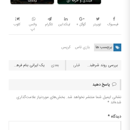
مبتدی و حرفه ای
Grind
فیسبوک
توییتر
گوگل +
لینکداین
تلگرام
واتس
کلوب
اپ
برچسب ها
بازی تاس
کرپس
بررسی روند شرطبندی
یک ایرانی بنام فرهاد فرهادی‌ امینه، برنده یک جایزه بزرگ لاتاری در کانادا شده. موقع دریافت جایزه به فرهاد دو گزینه ارائه شده:
پاسخ دهید
نشانی ایمیل شما منتشر نخواهد شد.
بخش‌های موردنیاز علامت‌گذاری
شده‌اند
*
دیدگاه
*