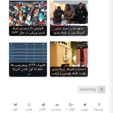
متهم شدن سرباز ارتش
افزایش ۳۰ درصدی شرط
آمریکا پس از شرط بندی
بندی ورزشی در سال ۲۰۲۳
المپیک ۲۰۲۴؛ پیش‌بینی‌ ها
انتخابات آمریکا: شرط بندی
حکم به اول شدن آمریکا
رقابت کامالا هریس و ترامپ
در…
Investing
فیسبوک
توییتر
گوگل +
لینکداین
تلگرام
واتس
کلوب