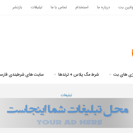
انین بت
درباره ما
استخدام
تماس با ما
تبلیغات
بازنشر
تژی های بت
شرط مگ پلاس + ترندها
سایت های شرطبندی فارس
تبلیغات