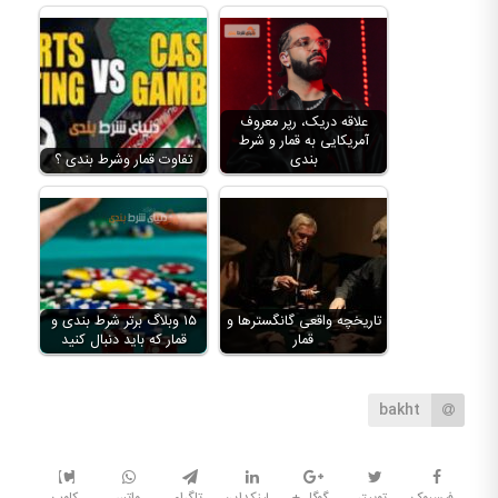
علاقه دریک، رپر معروف
آمریکایی به قمار و شرط
بندی
تفاوت قمار وشرط بندی ؟
تاریخچه واقعی گانگسترها و
۱۵ وبلاگ برتر شرط بندی و
قمار
قمار که باید دنبال کنید
bakht
فیسبوک
توییتر
گوگل +
لینکداین
تلگرام
واتس
کلوب