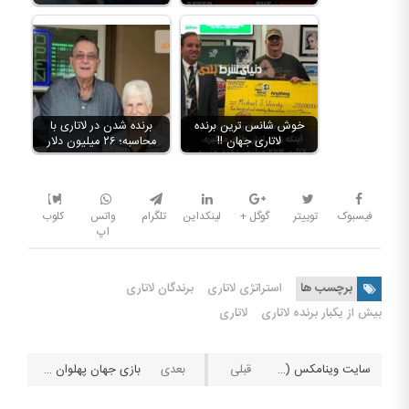
خوش شانس ترین برنده
برنده شدن در لاتاری با
لاتاری جهان !!
محاسبه؛ ۲۶ میلیون دلار
فیسبوک
توییتر
گوگل +
لینکداین
تلگرام
واتس
کلوب
اپ
برچسب ها
استراتژی لاتاری
برندگان لاتاری
بیش از یکبار برنده لاتاری
لاتاری
سایت وینامکس (Winamax) مرجع تخصصی بازی پوکر
بازی جهان پهلوان ; بازی کازینو آنلاین جدید رونمایی شد