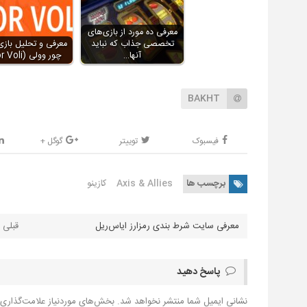
معرفی ده مورد از بازی‌های
تخصصی جذاب که نباید
معرفی و تحلیل بازی
آنها…
چور وولی (Chor Voli)
BAKHT
فیسبوک
توییتر
گوگل +
برچسب ها
Axis & Allies
کازینو
معرفی سایت شرط بندی رمزارز ایاس‌ریل
پاسخ دهید
نشانی ایمیل شما منتشر نخواهد شد.
بخش‌های موردنیاز علامت‌گذاری 