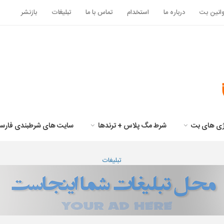
انین بت
درباره ما
استخدام
تماس با ما
تبلیغات
بازنشر
تژی های بت
شرط مگ پلاس + ترندها
سایت های شرطبندی فارس
تبلیغات