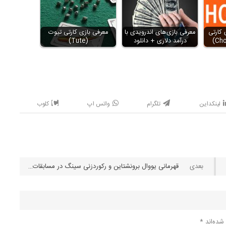
 کارتی
معرفی بازی‌های اندرویدی با
معرفی بازی کارتی تیوت
درآمد دلاری + دانلود
(Tute)
لینکداین
تلگرام
واتس اپ
کلوب
قهرمانی یووال برونشتاین و رکوردزنی سینگ در مسابقات پوکر SHRPO
شده‌اند
*