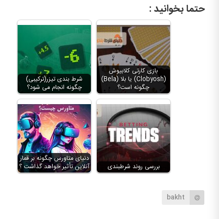
حتما بخوانید :
بازی کارتی کلابیوش
(Clobyosh) یا بلا (Bela)
شرط بندی تیزر(ترکیبی)
چگونه است؟
چگونه انجام می شود؟
دنیای متاورس چگونه بر قمار
بررسی روند شرطبندی
آنلاین تأثیر خواهد گذاشت ؟
bakht